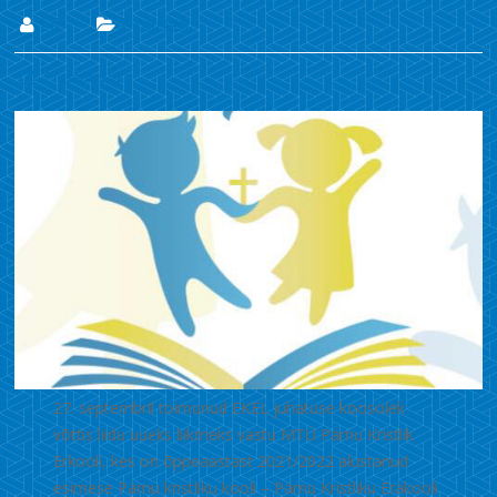
Lii
Uudised
27. sept. 2021
27. septembril toimunud EKEL juhatuse koosolek
võttis liidu uueks liikmeks vastu MTÜ Pärnu Kristlik
Erkooli, kes on õppeaastast 2021/2022 alustanud
esimese Pärnu kristliku kooli – Pärnu Kristliku Erakooli