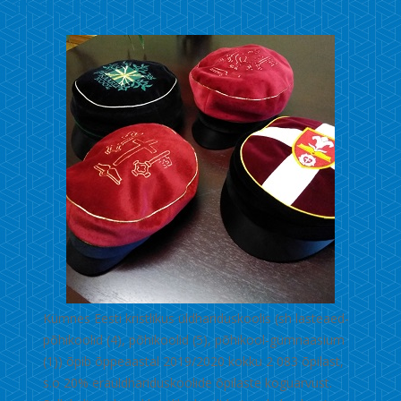
29. apr. 2020
Kümnes Eesti kristlikus üldhariduskoolis (sh lasteaed-
põhikoolid (4), põhikoolid (5), põhikool-gümnaasium
(1)) õpib õppeaastal 2019/2020 kokku 2 083 õpilast,
s.o 20% eraüldhariduskoolide õpilaste koguarvust.