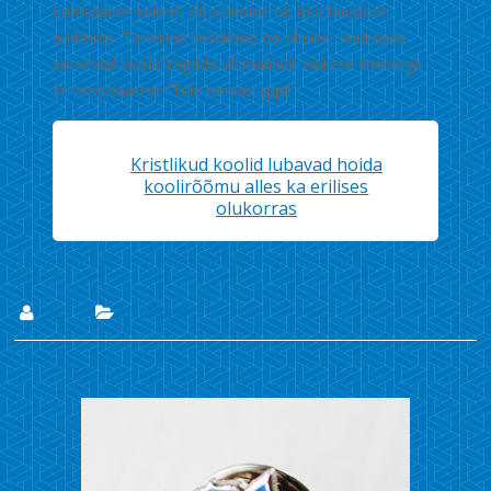
Lähtutakse sellest, et peamine on hea hariduse
andmine. Turvaline keskkond on oluline, kuid seda
soovivad koolid tagada võimalikult väikese stressiga.
Vt veebisaatest “Tule taevas appi!”
Kristlikud koolid lubavad hoida
koolirõõmu alles ka erilises
olukorras
Lii
Uudised
5. juuni 2020