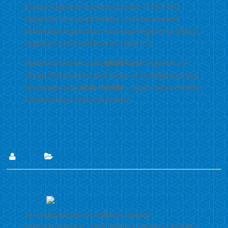
Maarja koguduse koostöös loodav TLPK Põlva
õppekoht sai 4. juunil haridus- ja teadusministri
käskkirjaga tegevusloa. Kool asub tegutsema Maarja
koguduse pastoraadihoones (Kesk 11).
Õppekoha nimeks saab
Jakobi Kool
. Tegemist on
viitega Põlva kandist pärit kiriku- ja kooliõpetaja ning
rahvavalgustaja
Jakob Hurdale
– Jakob Hurda nimelise
Rahvahariduse Seltsi nõusolekul.
Lii
Uudised
27. veebr. 2019
14. veebruaril toimus Tallinnas sisukas
hariduskonverents „Eesti hariduse kaheksa sajandit –