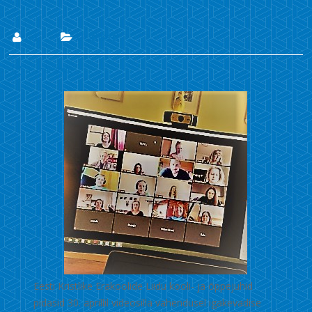
Lii
Uudised
1. mai 2020
Eesti Kristlike Erakoolide Liidu kooli- ja õppejuhid
pidasid 30. aprillil videosilla vahendusel igakevadise