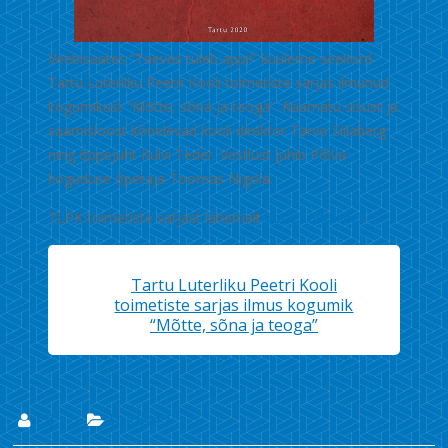
Veebisaates “Taevas tuleb appi!” kuuleme seekord
Tartu Luterliku Peetri Kooli toimetiste sarjas ilmunud
kogumikust “Mõtte, sõna ja teoga”. Raamatu sisust ja
saamisloost kõnelevad kooli direktor Tarvo Siilaberg
ning õppejuht Külvi Teder. Vestlust juhib Põlva
koguduse õpetaja Toomas Nigola.
TLPK toimetiste sarjast lähemalt
kooli kodulehel
.
Tartu Luterliku Peetri Kooli
toimetiste sarjas ilmus kogumik
“Mõtte, sõna ja teoga”
Lii
Uudised