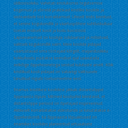
üldkoosoleku. Vahetati eriolukorras tegutsemise
kogemusi ja võrreldi praktikaid kristlike koolide ja
lasteaedade töö korraldamisel. Ühiselt leidis kinnitust,
et senine kogukondlik ja väärtuspõhine suhtluskultuur
toetab endiselt kooli ja kodu koostööd.
Lapsevanemad on kooliga solidaarsed ja mõistvad,
valitseb kogukondlik vaim. Meie koolide pidajad
väärtustavad oma töötajaid kõrgelt, majanduslikku
kokkuhoidu püütakse keerulisel ajal saavutada
eelkõige õppehoonetega seotud kulutuste arvelt. Kõik
kristlikud kooli pidajad on Vabariigi Valitsusele
tänulikud riigiabi toetusmeetme eest.
Enamus kristlikest koolidest jätkab distantsõppel
õppeaasta lõpuni. Mitmed koolijuhid kinnitasid, et
distantsõppe periood on õpetajaid inspireerinud.
Aktiivselt korraldatakse videotunde ja kasutatakse e-
õppekeskondi. Ka õppeaasta lõpuaktused on
enamikes koolides planeeritud virtuaalsete