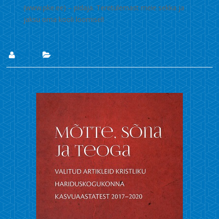
(www.pke.ee) – pidaja. Teretulemast meie sekka ja
jaksu oma kooli loomisel!
Lii
Uudised
23. okt. 2020