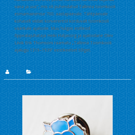
vana ja uus“, mis oli pühendatud Tallinna toomkooli
esmamainimise 700. aastapäevale. Tähtpäevale
kohaselt viidati konverentsil korduvalt toomkooli
väärikale ajaloole. Muu hulgas esitlesid
õppealajuhataja Heiki Haljasorg ja ajaloolane Olev
Liivik Erik Thomsoni raamatu „Tallinna Toomkooli
ajalugu 1319–1939“ eestikeelset tõlget.
Lii
Uudised
24. nov. 2018