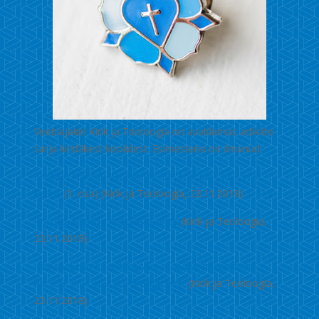
Veebiajakiri Kirik ja Teoloogia on avaldamas artiklite
sarja kirstlikest koolidest. Esimestena on ilmunud:
Kristlike koolide asutamine iseseisvuse taastanud
Eestis
(1. osa) (Kirik ja Teoloogia, 23.11.2018)
Kristlike koolide roll ühiskonnas
(Kirik ja Teoloogia,
23.11.2018)
Kasvav Eesti Kristlike Erakoolide Liit seisab oma
koolide jätkusuutliku arengu eest
(Kirik ja Teoloogia,
23.11.2018)