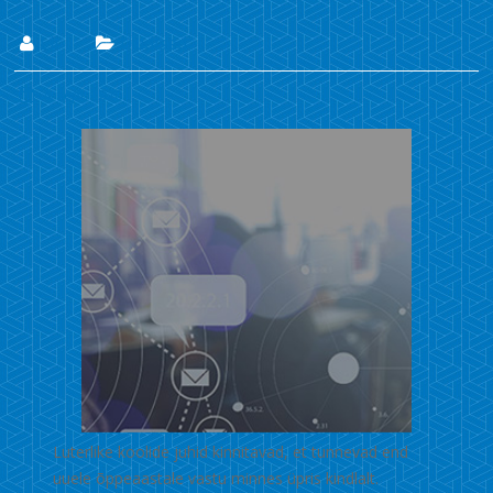
Lii
Uudised
4. sept. 2020
Luterlike koolide juhid kinnitavad, et tunnevad end
uuele õppeaastale vastu minnes üpris kindlalt.