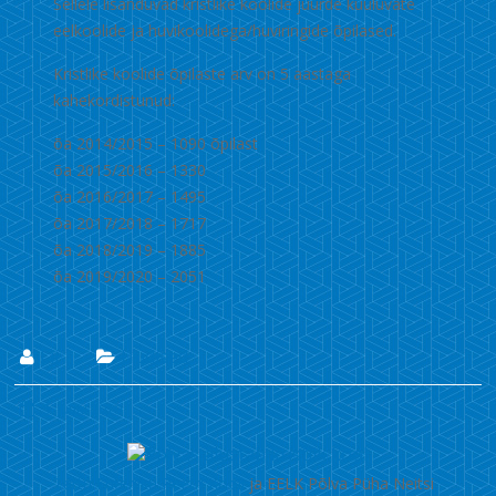
Sellele lisanduvad kristlike koolide juurde kuuluvate
eelkoolide ja huvikoolidega/huviringide õpilased.
Kristlike koolide õpilaste arv on 5 aastaga
kahekordistunud:
õa 2014/2015 – 1090 õpilast
õa 2015/2016 – 1330
õa 2016/2017 – 1495
õa 2017/2018 – 1717
õa 2018/2019 – 1885
õa 2019/2020 – 2051
Lii
Uudised
5. juuni 2019
Tartu Luterliku Peetri Kooli
ja EELK Põlva Püha Neitsi