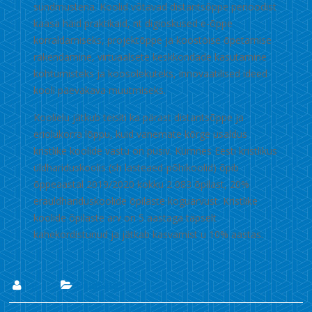
sündmustena. Koolid võtavad distantsõppe perioodist
kaasa häid praktikaid, nt digioskused e-õppe
korraldamiseks, projektõppe ja koostöise õpetamise
rakendamine, virtuaalsete keskkondade kasutamine
kohtumisteks ja koosolekuteks, innovaatilised ideed
kooli päevakava muutmiseks.
Koolielu jätkub teisiti ka pärast distantsõppe ja
eriolukorra lõppu, kuid vanemate kõrge usaldus
kristlike koolide vastu on püsiv. Kümnes Eesti kristlikus
üldhariduskoolis (sh lasteaed-põhikoolid) õpib
õppeaastal 2019/2020 kokku 2 083 õpilast, 20%
eraüldhariduskoolide õpilaste koguarvust. Kristlike
koolide õpilaste arv on 5 aastaga täpselt
kahekordistunud ja jätkab kasvamist u 10% aastas.
Lii
Uudised