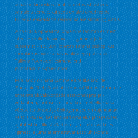
usualane kirjaoskus jõuab loodetavasti vähemalt
samale tasemele, kui seda on alati olnud nende
Euroopa eakaaslaste religioonialase silmaringi ulatus.
2019/2020. õppeaasta lõppemine tähistab esimest
luterlike koolide kasvulavast sirgunud viljade
küpsemist – 17. juunil lõpetab Tallinna piiskoplikus
toomkirikus piduliku palvus-aktusega põhikooli
Tallinna Toomkooli esimene lend
gümnaasiumiküpseid noori.
Minu soov on näha just meie luterlike koolide
lõpetajaid ühel päeval ühiskonnas täitmas võtmerolle
erinevate eluvaldkondade eestkõnelejate ja -
vedajatena, lootuses, et oma kooliteelt ellu kaasa
võetud teadmised ja õpikogemused on kujundanud
neist isiksused, kes lähtuvad oma elus ja tegevuses
ajatutest kristlikest väärtustest, mis ehitavad üles
ligimest ja Jumalat armastavat Eesti ühiskonda.