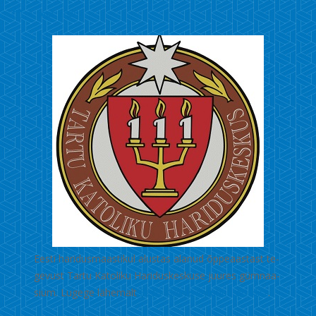
4. sept. 2020
Eesti haridusmaastikul alus­tas alanud õppeaastast te­
ge­vust Tartu Katoliku Ha­ri­­duskeskuse juures güm­naa­
sium. Lugege lähemalt
Eesti Kirikus ilmunud artiklist
.