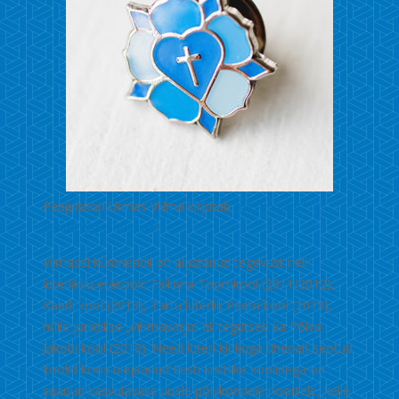
Peapiiskop Urmas Viilma kirjutab
“Eesti Kiriku”
(03.06.20) juhtkirjas
:
Viimasel kümnendil on alustanud tegevust neli
luterlikku erakooli: Tallinna Toomkool (2011/2012),
Kaarli kool (2013), Tartu luterlik Peetri kool (2013),
mille juriidilise „vihmavarju“ all tegutseb ka Põlva
Jakobi kool (2019). Need luteri kirikuga tihedalt seotud
koolid koos ülejäänud Eesti kristlike koolidega on
saanud kasvulavaks uuele põlvkonnale noortele, kelle