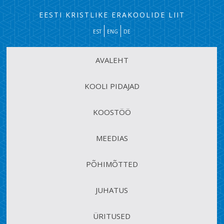
EESTI KRISTLIKE ERAKOOLIDE LIIT
EST
ENG
DE
AVALEHT
KOOLI PIDAJAD
KOOSTÖÖ
MEEDIAS
PÕHIMÕTTED
JUHATUS
ÜRITUSED